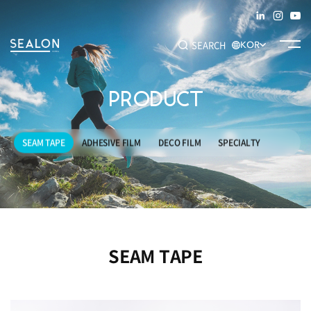
SEARCH
KOR
PRODUCT
추천 키워드
#SEAM TAPE
#ADHESIVE FILM
#DECO FILM
#SPECIALTY
SEAM TAPE
ADHESIVE FILM
DECO FILM
SPECIALTY
SEAM TAPE