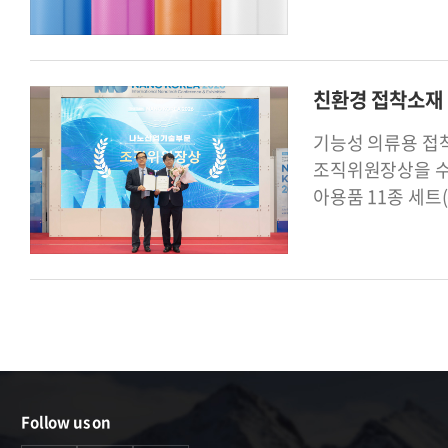
친환경 접착소재 
기능성 의류용 접착
조직위원장상을 수
아용품 11종 세트
Follow us on