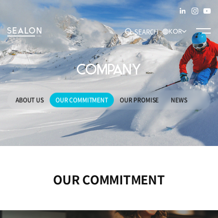
SEARCH
KOR
COMPANY
추천 키워드
#SEAM TAPE
#ADHESIVE FILM
#DECO FILM
#SPECIALTY
ABOUT US
OUR COMMITMENT
OUR PROMISE
NEWS
OUR COMMITMENT