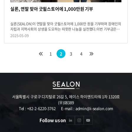
실론, 연말 맞아 굿윌스토어에 1,000만원 기부
실론(SEALON)이 연말을 맞아 굿윌스토어에 1,000만 원을 기부하며 장애인의
자립과 지역사회의 상생을 도모하는 따뜻한 나눔을 실천했다.이번 기부금은
굿윌스토어 신규 매장 건립에 사용될 예정으로, 이를 통해 장애인들에게 더
2025-05-09
많은 일자리...
1
2
3
4
서울특별시 구로구 디지털로 26길 5, 에이스 하이엔드타워 1차 1320호
(우)08389
Tel : +82-2-6220-3762
E-mail : admin@i-sealon.com
Follow us on