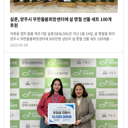
실론, 양주시 무한돌봄희망센터에 설 명절 선물 세트 100개
후원
의류용 접착 필름 제조기업 실론(SEALON)은 지난 1월 24일, 설 명절을 맞아
양주시 무한돌봄희망센터에 300만원 상당의 설 명절 선물 세트 100개를
전달하며 지역사회 나눔 활동을 실천했다.이번 후원은 실론이 지역사회
2025-05-09
취약계층의 생활...