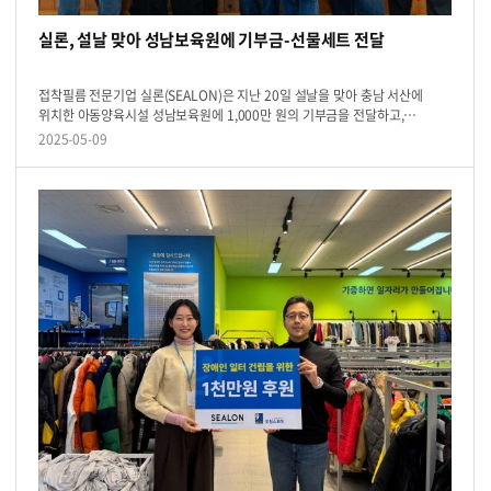
실론, 설날 맞아 성남보육원에 기부금-선물세트 전달
접착필름 전문기업 실론(SEALON)은 지난 20일 설날을 맞아 충남 서산에
위치한 아동양육시설 성남보육원에 1,000만 원의 기부금을 전달하고,
아이들을 위한 설날 선물세트를 후원했다고 밝혔다.이번 기부금은 성남보육원
2025-05-09
아이들이 생활...