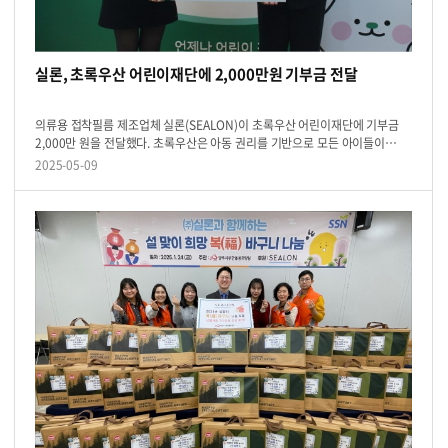
실론, 초록우산 어린이재단에 2,000만원 기부금 전달
의류용 접착필름 제조업체 실론(SEALON)이 초록우산 어린이재단에 기부금
2,000만 원을 전달했다. 초록우산은 아동 권리를 기반으로 모든 아이들이
존중받고 행복하게 성장할 수 있는 환경을 만들기 위해 노력하는
2025-05-09
아동복지전문기관이다...