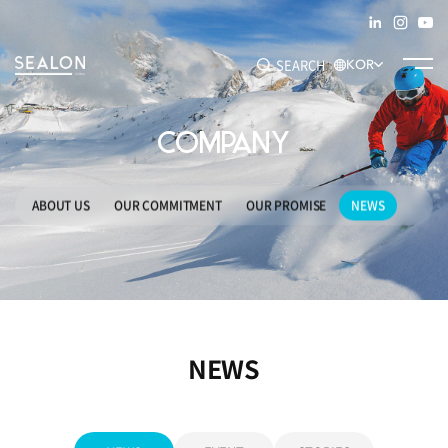
SEARCH
KOR
COMPANY
추천 키워드
#SEAM TAPE
#ADHESIVE FILM
#DECO FILM
#SPECIALTY
ABOUT US
OUR COMMITMENT
OUR PROMISE
NEWS
NEWS