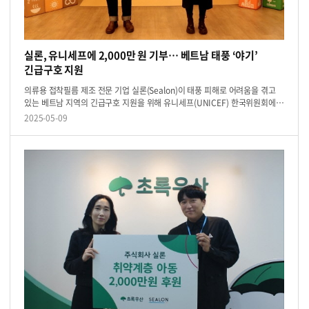
실론, 유니세프에 2,000만 원 기부… 베트남 태풍 ‘야기’
긴급구호 지원
의류용 접착필름 제조 전문 기업 실론(Sealon)이 태풍 피해로 어려움을 겪고
있는 베트남 지역의 긴급구호 지원을 위해 유니세프(UNICEF) 한국위원회에
2,000만 원의 기부금을 전달했다.이번 기부금은 베트남을 강타한 태풍 ‘야기
2025-05-09
(Yagi...