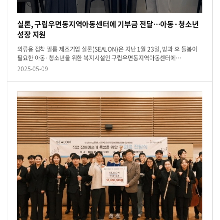
실론, 구립우면동지역아동센터에 기부금 전달…아동·청소년
성장 지원
의류용 접착 필름 제조기업 실론(SEALON)은 지난 1월 23일, 방과 후 돌봄이
필요한 아동·청소년을 위한 복지시설인 구립우면동지역아동센터에
1000만원의 후원금을 전달하고 기부식을 진행했다. 이번 후원금은 아동·청...
2025-05-09