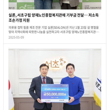
실론, 서초구립 양재노인종합복지관에 기부금 전달… 저소득
조손가정 지원
의류용 접착 필름 제조 전문 기업 실론(SEALON)은 지난 1월 23일 설 명절을
맞아 지역사회에 따뜻한 나눔을 실천하고자 서초구립 양재노인종합복지관에
1000만원의 기부금을 전달했다고 밝혔다.해당 기부금은 ‘2025 저소득 조손...
2025-05-09