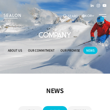
SEARCH
KOR
COMPANY
추천 키워드
#SEAM TAPE
#ADHESIVE FILM
#DECO FILM
#SPECIALTY
ABOUT US
OUR COMMITMENT
OUR PROMISE
NEWS
NEWS