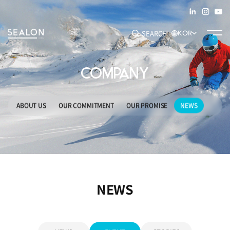
SEARCH
KOR
COMPANY
추천 키워드
#SEAM TAPE
#ADHESIVE FILM
#DECO FILM
#SPECIALTY
ABOUT US
OUR COMMITMENT
OUR PROMISE
NEWS
NEWS